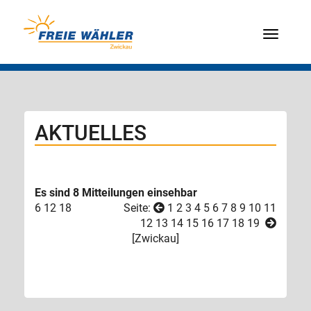
Menü
AKTUELLES
Es sind 8 Mitteilungen einsehbar
6
12
18
Seite:
1
2
3
4
5
6
7
8
9
10
11
12
13
14
15
16
17
18
19
[
Zwickau
]