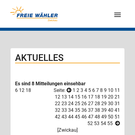
Menü
AKTUELLES
Es sind 8 Mitteilungen einsehbar
6
12
18
Seite:
1
2
3
4
5
6
7
8
9
10
11
12
13
14
15
16
17
18
19
20
21
22
23
24
25
26
27
28
29
30
31
32
33
34
35
36
37
38
39
40
41
42
43
44
45
46
47
48
49
50
51
52
53
54
55
[
Zwickau
]